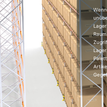
Wenn 
unübe
Lager
Raum 
Zugri
Lager
Palet
Artike
Gegeb