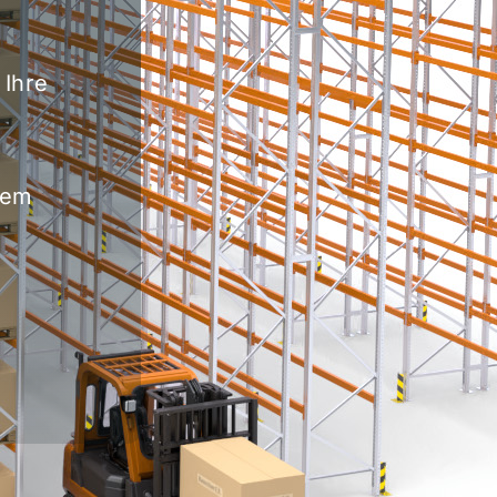
 Ihre
rem