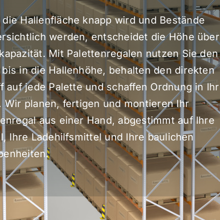
die Hallenfläche knapp wird und Bestände
rsichtlich werden, entscheidet die Höhe über
kapazität. Mit Palettenregalen nutzen Sie den
bis in die Hallenhöhe, behalten den direkten
ff auf jede Palette und schaffen Ordnung in Ih
. Wir planen, fertigen und montieren Ihr
tenregal aus einer Hand, abgestimmt auf Ihre
l, Ihre Ladehilfsmittel und Ihre baulichen
enheiten.